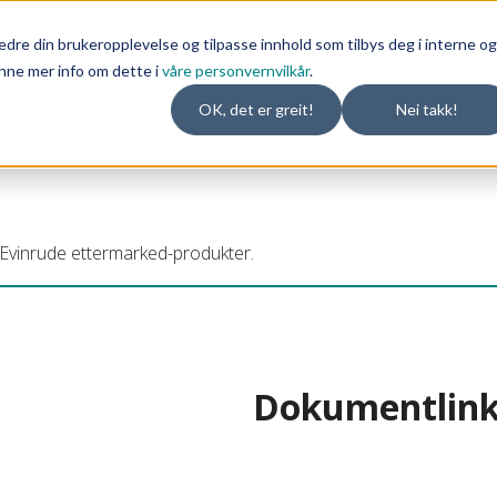
dre din brukeropplevelse og tilpasse innhold som tilbys deg i interne og
nne mer info om dette i
våre personvernvilkår
.
OK, det er greit!
Nei takk!
 Evinrude ettermarked-produkter.
Dokumentlin