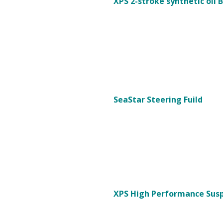
XPS 2-stroke synthetic oil 
SeaStar Steering Fuild
XPS High Performance Susp